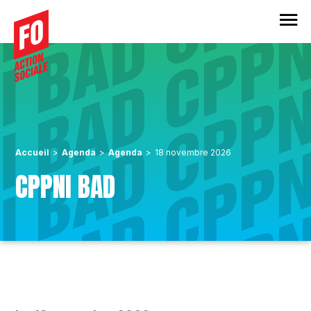
O
Aller au menu principal
Aller au contenu principal
Aller au pied de page
Accueil
Agenda
Agenda
18 novembre 2026
CPPNI BAD