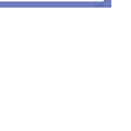
23 juillet 2026
Extension de l’avenant 75 2026 : 53 j
salariale pour les salariés des stru