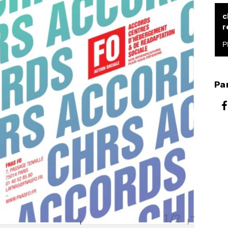
c
r
Par