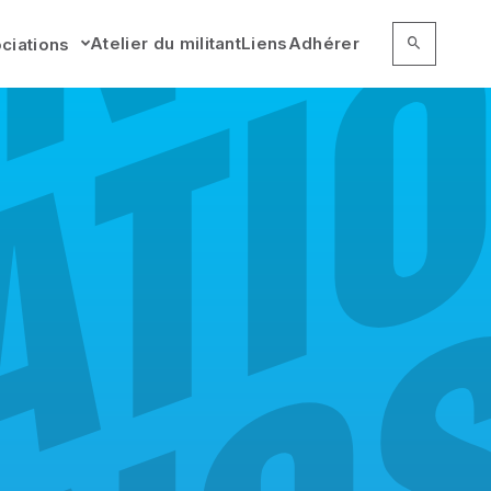
RECHERCHER 
Recherc
Atelier du militant
Liens
Adhérer
ciations