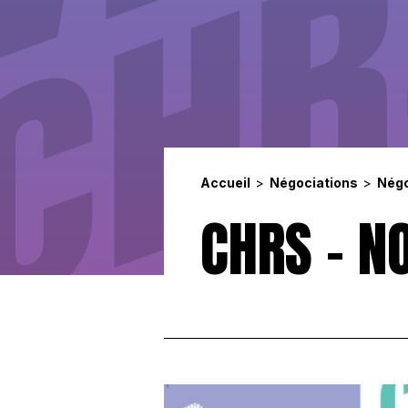
Accueil
Négociations
Négo
CHRS – N