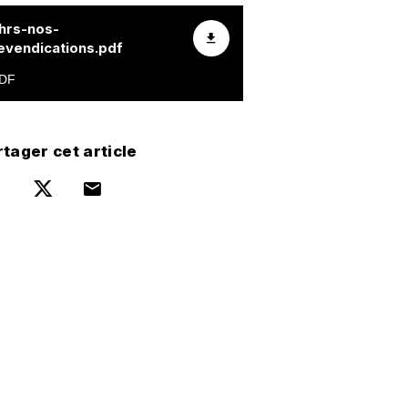
hrs-nos-
evendications.pdf
tager cet article
Partager sur Facebook
Partager sur Twitter
Par mail