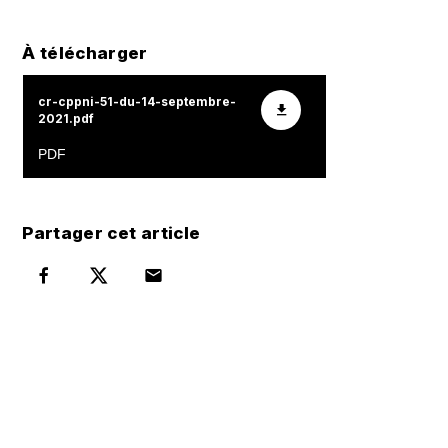
À télécharger
cr-cppni-51-du-14-septembre-
2021.pdf
Partager cet article
Partager sur Facebook
Partager sur Twitter
Par mail
SUR LE MÊME SUJET