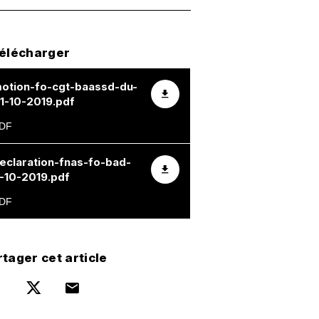
télécharger
otion-fo-cgt-baassd-du-
1-10-2019.pdf
eclaration-fnas-fo-bad-
-10-2019.pdf
tager cet article
Partager sur Facebook
Partager sur Twitter
Par mail