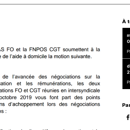
À 
m
0
d
2
Par