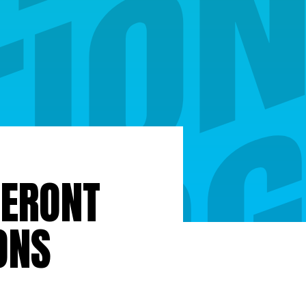
NERONT
ONS