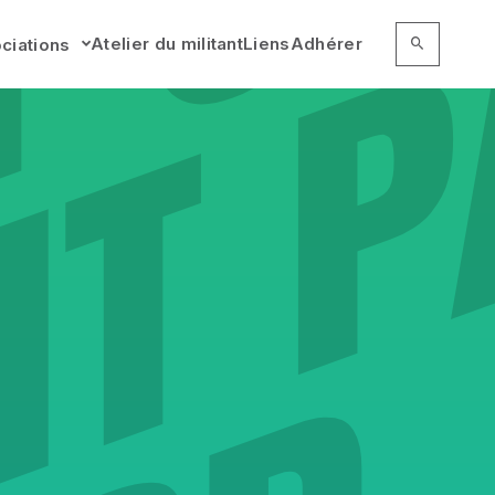
RECHERCHER 
Recherc
Atelier du militant
Liens
Adhérer
ciations