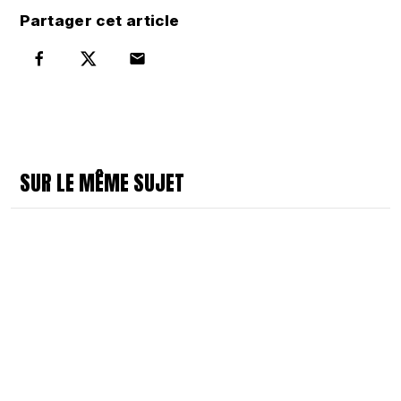
Partager cet article
Partager sur Facebook
Partager sur Twitter
Par mail
SUR LE MÊME SUJET
23 juillet 2026
Extension de l’avenant 75 2026 :
53 jours d’injustice salariale pour
les salariés des structures non
fédérées
20 juillet 2026
Commission nationale des