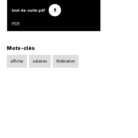
tout-de-suite.pdf
Mots-clés
affiche
salaires
fédération
Partager cet article
Partager sur Facebook
Partager sur Twitter
Par mail