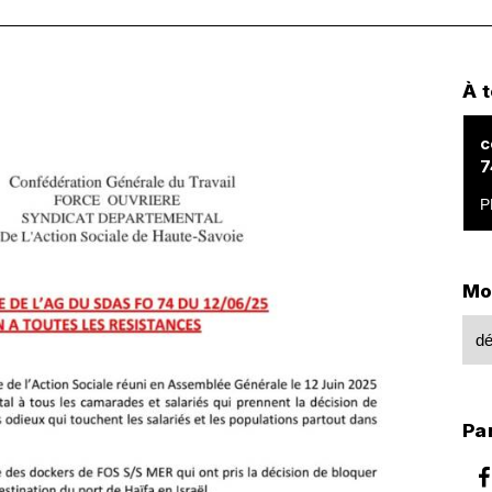
À 
c
7
Mo
dé
Par