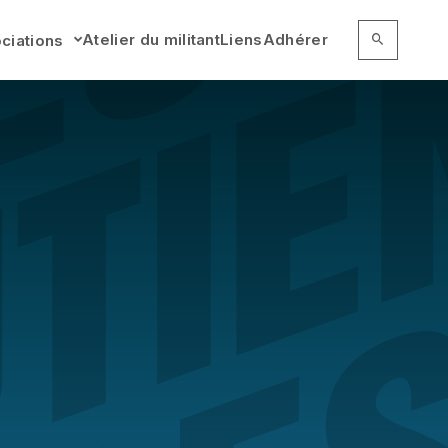
RECHERCHER 
Recherc
Atelier du militant
Liens
Adhérer
ciations