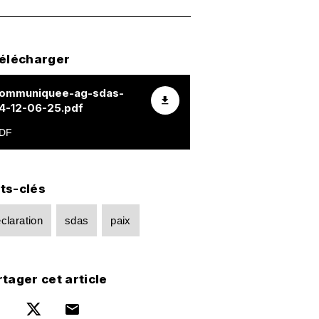
télécharger
ommuniquee-ag-sdas-
4-12-06-25.pdf
ts-clés
claration
sdas
paix
tager cet article