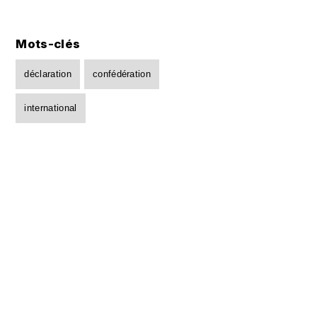
Mots-clés
déclaration
confédération
international
Partager cet article
Partager sur Facebook
Partager sur Twitter
Par mail
SUR LE MÊME SUJET